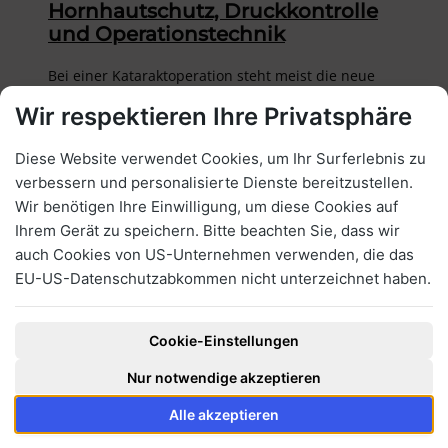
Hornhautschutz, Druckkontrolle
und Operationstechnik
Bei einer Kataraktoperation steht meist die neue
Linse im Fokus – doch der Schutz der Hornhaut ist
Wir respektieren Ihre Privatsphäre
für langfristige Sehqualität entscheidend. Erfahren
Sie, wie moderne OP-Techniken, präzise
Priv.-Doz. Dr. med. Tim Schultz, FEBO
Druckkontrolle und chirurgische…
Diese Website verwendet Cookies, um Ihr Surferlebnis zu
22. Juli 2026
verbessern und personalisierte Dienste bereitzustellen.
Wir benötigen Ihre Einwilligung, um diese Cookies auf
Ihrem Gerät zu speichern. Bitte beachten Sie, dass wir
auch Cookies von US-Unternehmen verwenden, die das
EU-US-Datenschutzabkommen nicht unterzeichnet haben.
Cookie-Einstellungen
Nur notwendige akzeptieren
Jetzt Augenlaser-Termin in Hamburg buchen
Alle akzeptieren
Barrierefreiheitsoptionen