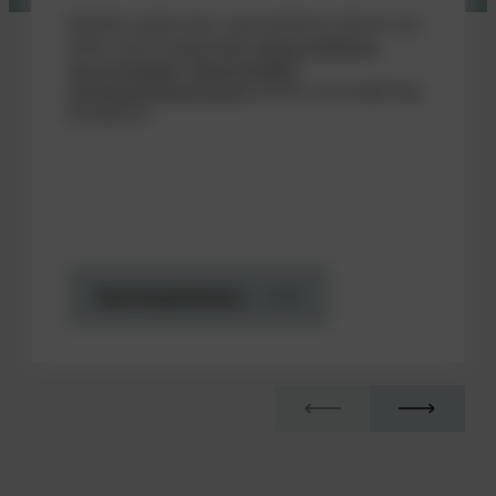
Mithilfe modernster Laserverfahren können wir
selbst stark ausgeprägte
Fehlsichtigkeiten
(
Kurzsichtigkeit
,
Weitsichtigkeit
,
Hornhautverkrümmung
) präzise und langfristig
korrigieren.
Zum Augenlasern