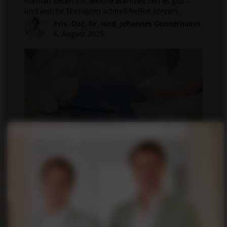
normal? Lesen Sie, welche Warnzeichen es gibt –
und welche Therapien schnell helfen können.
Priv.-Doz. Dr. med. Johannes Gonnermann
6. August 2025
×
Grauer Star: Welche Linse eignet
sich am besten für die
Behandlung?