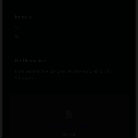
Kontakt
040 – 235 145 50
rothenbaum@augencentrum-hamburg.de
Für Überweiser
Bitte wählen Sie das passende Formular für Ihr
Anliegen.
FAG-IVOM-Anmeldebogen
[435 KB]