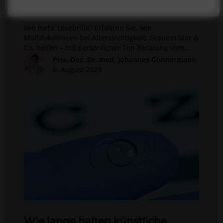
lohnen sie sich?
Nie mehr Lesebrille? Erfahren Sie, wie
Multifokallinsen bei Alterssichtigkeit, Grauem Star &
Co. helfen – mit persönlicher Top-Beratung vom
Facharzt!
Priv.-Doz. Dr. med. Johannes Gonnermann
6. August 2025
Wie lange halten künstliche