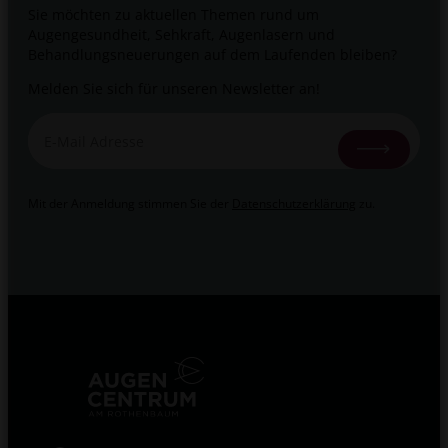
Sie möchten zu aktuellen Themen rund um
Augengesundheit, Sehkraft, Augenlasern und
Behandlungsneuerungen auf dem Laufenden bleiben?
Melden Sie sich für unseren Newsletter an!
E
E
-
-
M
M
a
a
i
i
Mit der Anmeldung stimmen Sie der
Datenschutzerklärung
zu.
l
l
*
*
E
-
M
a
i
l