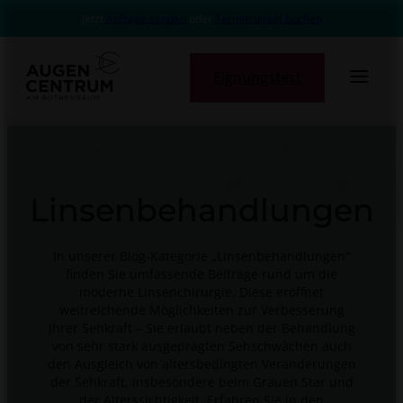
Zum
Jetzt
Anfrage senden
oder
Termin direkt buchen
Hauptnavigation
Inhalt
Footer Navigation: Behandlungen
springen
Footer Navigation: Service
Eignungstest
Footer Meta
Linsenbehandlungen
In unserer Blog-Kategorie „Linsenbehandlungen“
finden Sie umfassende Beiträge rund um die
moderne Linsenchirurgie. Diese eröffnet
weitreichende Möglichkeiten zur Verbesserung
Ihrer Sehkraft – Sie erlaubt neben der Behandlung
von sehr stark ausgeprägten Sehschwächen auch
den Ausgleich von altersbedingten Veränderungen
der Sehkraft, insbesondere beim Grauen Star und
der Alterssichtigkeit. Erfahren Sie in den