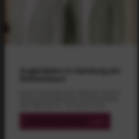
Erfahren Sie, welche Kunstlinse Ihre Sehkraft nach
einer Katarakt-OP optimal unterstützt. Unsere
Spezialisten geben wertvolle Tipps zur
Linsenauswahl!
Priv.-Doz. Dr. med. Tim Schultz, FEBO
6. August 2025
Augenlasern in Hamburg am
Rothenbaum
Sichern Sie sich jetzt Ihren Augenlaser Termin in
Hamburg. Ob Erstberatung, Linsenbehandlung
oder Augenlaser-OP – wir sind für Sie da.
Jetzt Beratung anfordern
Multifokallinsen: Wie
funktionieren sie und wann