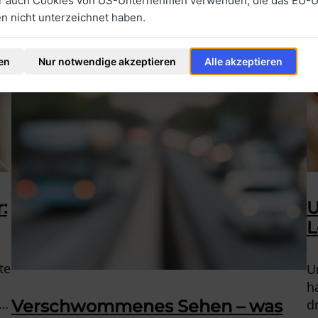
ir auch Cookies von US-Unternehmen verwenden, die das EU-
 nicht unterzeichnet haben.
en
Nur notwendige akzeptieren
Alle akzeptieren
:
U
L
te
U
h
n,
d
Verschwommenes Sehen – was