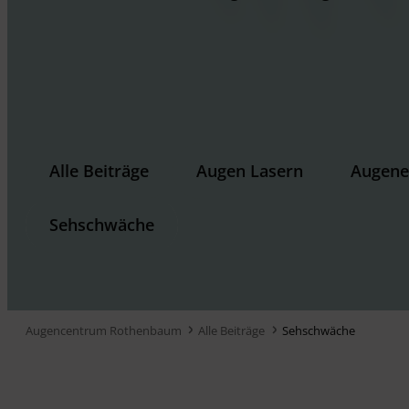
Alle Beiträge
Augen Lasern
Augene
Sehschwäche
Augencentrum Rothenbaum
Alle Beiträge
Sehschwäche