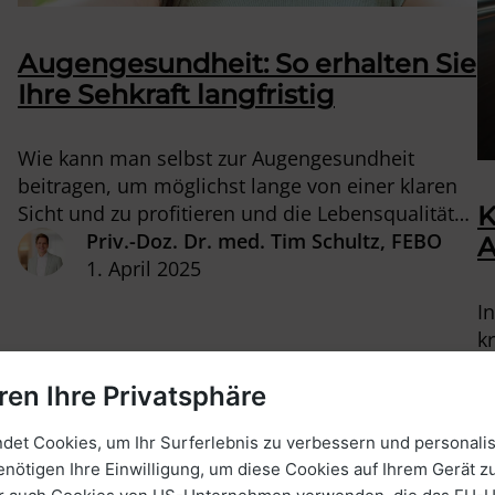
Augengesundheit: So erhalten Sie
Ihre Sehkraft langfristig
Wie kann man selbst zur Augengesundheit
beitragen, um möglichst lange von einer klaren
Sicht und zu profitieren und die Lebensqualität
K
zu erhalten? Darum geht es in diesem Beitrag.
Priv.-Doz. Dr. med. Tim Schultz, FEBO
A
1. April 2025
I
k
A
ren Ihre Privatsphäre
S
M
et Cookies, um Ihr Surferlebnis zu verbessern und personalis
enötigen Ihre Einwilligung, um diese Cookies auf Ihrem Gerät zu