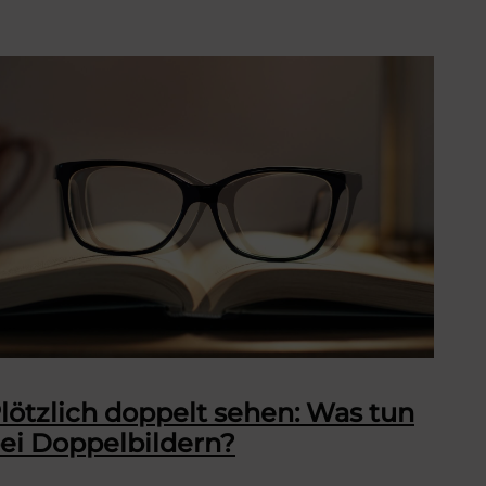
lötzlich doppelt sehen: Was tun
ei Doppelbildern?