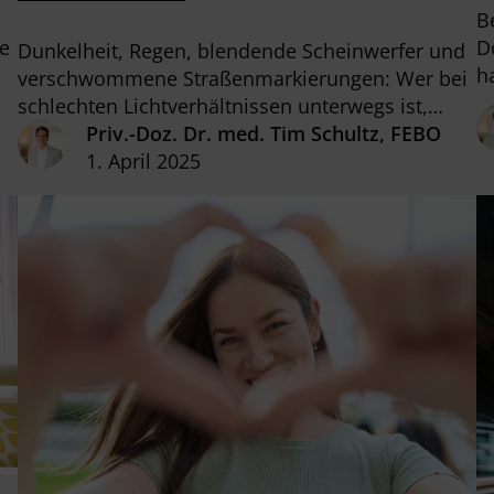
B
ne
D
Dunkelheit, Regen, blendende Scheinwerfer und
h
verschwommene Straßenmarkierungen: Wer bei
l
schlechten Lichtverhältnissen unterwegs ist,
kennt die Herausforderung. Besonders beim
Priv.-Doz. Dr. med. Tim Schultz, FEBO
Autofahren können eingeschränkte Sicht und
1. April 2025
verstärkte Blendempfindlichkeit zu einem echten
Sicherheitsrisiko werden. In diesem Beitrag
erklärt Ihnen Priv.-Doz. Dr. med. Johannes
Gonnermann die häufigsten Ursachen für
schlechtes Sehen bei Nacht und Nässe, zeigen
Risikofaktoren auf und stellen…