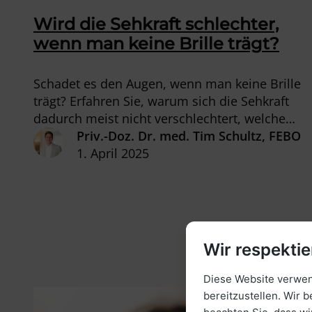
Wird die Sehkraft schlechter,
wenn man keine Brille trägt?
Schadet es den Augen, wenn man keine Brille
trägt? Erfahren Sie, warum sich die Sehkraft
dadurch meist nicht verschlechtert, welche
Folgen es dennoch haben kann und welche
Priv.-Doz. Dr. med. Tim Schultz, FEBO
Alternativen es gibt, um ohne Brille scharf zu
1. April 2025
sehen.
Wir respektie
Diese Website verwend
bereitzustellen. Wir b