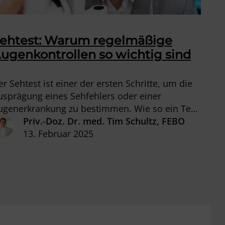
ehtest: Warum regelmäßige
ugenkontrollen so wichtig sind
er Sehtest ist einer der ersten Schritte, um die
usprägung eines Sehfehlers oder einer
ugenerkrankung zu bestimmen. Wie so ein Test
bläuft, welche Varianten es gibt und warum
Priv.-Doz. Dr. med. Tim Schultz, FEBO
an ihn regelmäßig machen soll, erfahren Sie in
13. Februar 2025
iesem Beitrag.