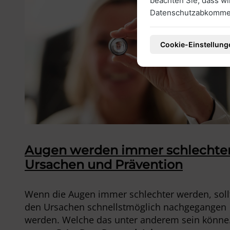
beachten Sie, dass w
Datenschutzabkommen
Cookie-Einstellung
Augen werden immer schlechter
Ursachen und Prävention
Wenn die Augen immer schlechter werden, soll
den Ursachen schnellstmöglich nachgegangen
werden. Welche das unter anderem sein könne