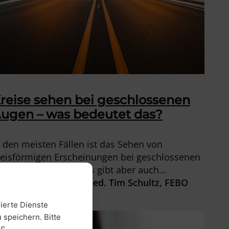
reise sehen bei geschlossenen
ugen – was bedeutet das?
n den meisten Fällen ist das Sehen von
reisförmigen Erscheinungen bei geschlossenen
ugen unbedenklich. Es gibt aber auch
ituationen, in denen gehandelt werden muss.
Priv.-Doz. Dr. med. Tim Schultz, FEBO
ehr dazu lesen Sie in diesem Beitrag.
1. April 2025
ierte Dienste
 speichern. Bitte