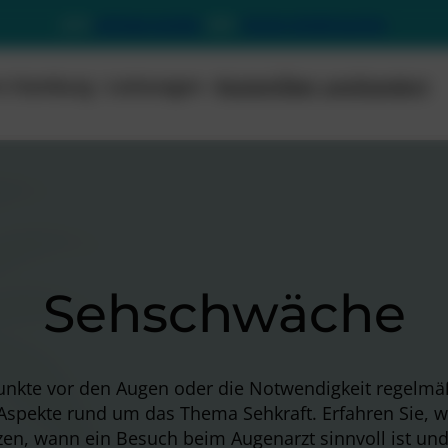
Jetzt
Anfrage senden
oder
Termin direkt buchen
rn Hamburg
Leistungen
Kosten
Über uns
Standort
Sehschwäche
te vor den Augen oder die Notwendigkeit regelmäßig
Aspekte rund um das Thema Sehkraft. Erfahren Sie, 
en, wann ein Besuch beim Augenarzt sinnvoll ist und