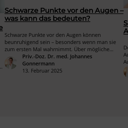
Schwarze Punkte vor den Augen –
was kann das bedeuten?
S
e
A
Schwarze Punkte vor den Augen können
beunruhigend sein – besonders wenn man sie
D
zum ersten Mal wahrnimmt. Über mögliche
A
Ursachen und die notwendigen Schritte sprechen
Priv.-Doz. Dr. med. Johannes
A
wir in diesem Beitrag.
Gonnermann
d
a
13. Februar 2025
ie
m
d