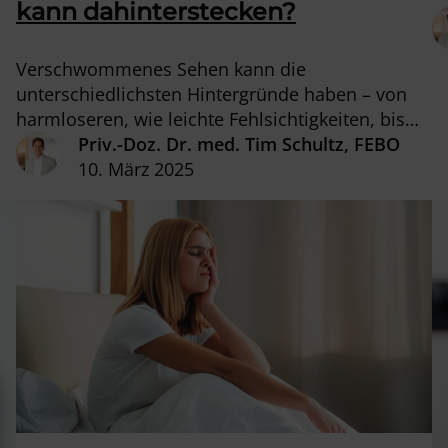
G
kann dahinterstecken?
d
Verschwommenes Sehen kann die
unterschiedlichsten Hintergründe haben – von
harmloseren, wie leichte Fehlsichtigkeiten, bis
hin zu ernsten Augenerkrankungen. In diesem
Priv.-Doz. Dr. med. Tim Schultz, FEBO
Beitrag gehen wir näher darauf ein.
10. März 2025