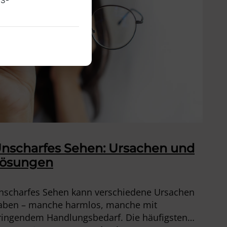
US-
nscharfes Sehen: Ursachen und
ösungen
nscharfes Sehen kann verschiedene Ursachen
aben – manche harmlos, manche mit
ringendem Handlungsbedarf. Die häufigsten