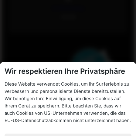
AC-OP-Anmeldung
[435 KB]
Wir respektieren Ihre Privatsphäre
Diese Website verwendet Cookies, um Ihr Surferlebnis zu
verbessern und personalisierte Dienste bereitzustellen.
Wir benötigen Ihre Einwilligung, um diese Cookies auf
Ihrem Gerät zu speichern. Bitte beachten Sie, dass wir
Impressum
Datenschutz
auch Cookies von US-Unternehmen verwenden, die das
EU-US-Datenschutzabkommen nicht unterzeichnet haben.
©2026 AugenCentrum am Rothenbaum GbR