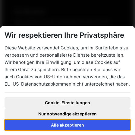
Für Überweiser
Bitte wählen Sie das passende Formular für Ihr
Anliegen.
Wir respektieren Ihre Privatsphäre
Diese Website verwendet Cookies, um Ihr Surferlebnis zu
verbessern und personalisierte Dienste bereitzustellen.
Wir benötigen Ihre Einwilligung, um diese Cookies auf
Ihrem Gerät zu speichern. Bitte beachten Sie, dass wir
FAG-IVOM-Anmeldebogen
auch Cookies von US-Unternehmen verwenden, die das
EU-US-Datenschutzabkommen nicht unterzeichnet haben.
[435 KB]
Cookie-Einstellungen
Nur notwendige akzeptieren
Jetzt Augenlaser-Termin in Hamburg buchen
Alle akzeptieren
Barrierefreiheitsoptionen