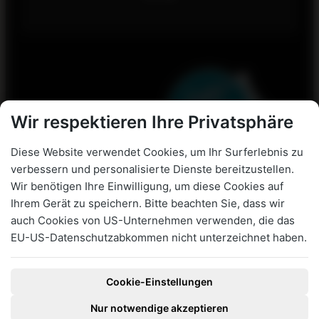
Wir respektieren Ihre Privatsphäre
Diese Website verwendet Cookies, um Ihr Surferlebnis zu
verbessern und personalisierte Dienste bereitzustellen.
Wir benötigen Ihre Einwilligung, um diese Cookies auf
Ihrem Gerät zu speichern. Bitte beachten Sie, dass wir
Impressum
Datenschutz
auch Cookies von US-Unternehmen verwenden, die das
EU-US-Datenschutzabkommen nicht unterzeichnet haben.
©2026 AugenCentrum am Rothenbaum GbR
Cookie-Einstellungen
Powered By
Nur notwendige akzeptieren